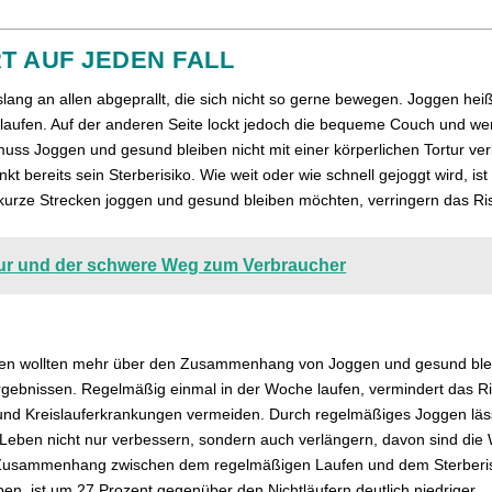
T AUF JEDEN FALL
slang an allen abgeprallt, die sich nicht so gerne bewegen. Joggen h
laufen. Auf der anderen Seite lockt jedoch die bequeme Couch und 
 muss Joggen und gesund bleiben nicht mit einer körperlichen Tortur v
kt bereits sein Sterberisiko. Wie weit oder wie schnell gejoggt wird, 
ur kurze Strecken joggen und gesund bleiben möchten, verringern das Risi
ur und der schwere Weg zum Verbraucher
itäten wollten mehr über den Zusammenhang von Joggen und gesund bl
Ergebnissen. Regelmäßig einmal in der Woche laufen, vermindert das Ri
und Kreislauferkrankungen vermeiden. Durch regelmäßiges Joggen lässt
s Leben nicht nur verbessern, sondern auch verlängern, davon sind die 
n Zusammenhang zwischen dem regelmäßigen Laufen und dem Sterberisi
ben, ist um 27 Prozent gegenüber den Nichtläufern deutlich niedriger.