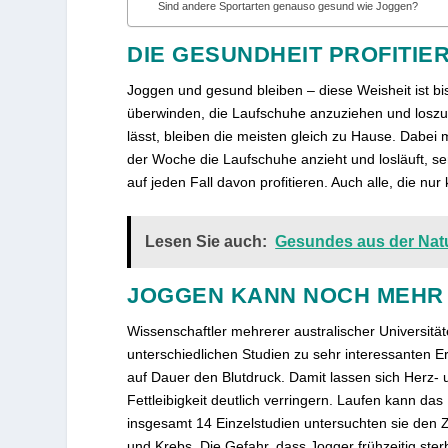
Sind andere Sportarten genauso gesund wie Joggen?
DIE GESUNDHEIT PROFITIER
Joggen und gesund bleiben – diese Weisheit ist bi
überwinden, die Laufschuhe anzuziehen und loszu
lässt, bleiben die meisten gleich zu Hause. Dabei
der Woche die Laufschuhe anzieht und losläuft, sen
auf jeden Fall davon profitieren. Auch alle, die n
Lesen Sie auch:
Gesundes aus der Nat
JOGGEN KANN NOCH MEHR
Wissenschaftler mehrerer australischer Univers
unterschiedlichen Studien zu sehr interessanten 
auf Dauer den Blutdruck. Damit lassen sich Herz- 
Fettleibigkeit deutlich verringern. Laufen kann da
insgesamt 14 Einzelstudien untersuchten sie de
und Krebs. Die Gefahr, dass Jogger frühzeitig ster