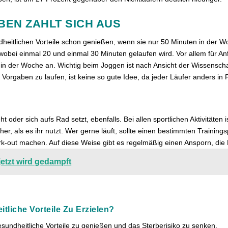
BEN ZAHLT SICH AUS
dheitlichen Vorteile schon genießen, wenn sie nur 50 Minuten in der W
bei einmal 20 und einmal 30 Minuten gelaufen wird. Vor allem für Anf
in der Woche an. Wichtig beim Joggen ist nach Ansicht der Wissenschaf
rgaben zu laufen, ist keine so gute Idee, da jeder Läufer anders in F
oder sich aufs Rad setzt, ebenfalls. Bei allen sportlichen Aktivitäten 
r, als es ihr nutzt. Wer gerne läuft, sollte einen bestimmten Trainin
rk-out machen. Auf diese Weise gibt es regelmäßig einen Ansporn, di
etzt wird gedampft
tliche Vorteile Zu Erzielen?
sundheitliche Vorteile zu genießen und das Sterberisiko zu senken.