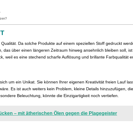
?
tzen?
KT
e Qualität. Da solche Produkte auf einem speziellen Stoff gedruckt werde
, das über einen längeren Zeitraum hinweg ansehnlich bleiben soll, i
k, weil es eine stechend scharfe Auflösung und brillante Farbqualität e
 sich um ein Unikat. Sie können Ihrer eigenen Kreativität freien Lauf l
wäre. Es ist auch weiters kein Problem, kleine Details hinzuzufügen, 
sondere Beleuchtung, könnte die Einzigartigkeit noch vertiefen.
ücken – mit ätherischen Ölen gegen die Plagegeister