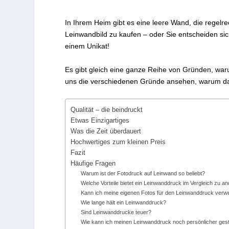
In Ihrem Heim gibt es eine leere Wand, die regelre
Leinwandbild zu kaufen – oder Sie entscheiden sic
einem Unikat!
Es gibt gleich eine ganze Reihe von Gründen, waru
uns die verschiedenen Gründe ansehen, warum das
Qualität – die beindruckt
Etwas Einzigartiges
Was die Zeit überdauert
Hochwertiges zum kleinen Preis
Fazit
Häufige Fragen
Warum ist der Fotodruck auf Leinwand so beliebt?
Welche Vorteile bietet ein Leinwanddruck im Vergleich zu 
Kann ich meine eigenen Fotos für den Leinwanddruck ver
Wie lange hält ein Leinwanddruck?
Sind Leinwanddrucke teuer?
Wie kann ich meinen Leinwanddruck noch persönlicher gest