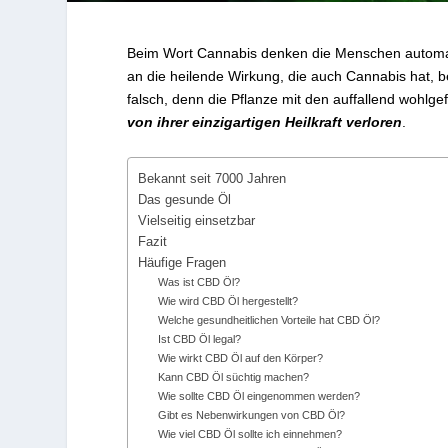
Beim Wort Cannabis denken die Menschen automa
an die heilende Wirkung, die auch Cannabis hat, b
falsch, denn die Pflanze mit den auffallend wohlge
von ihrer einzigartigen Heilkraft verloren
.
Bekannt seit 7000 Jahren
Das gesunde Öl
Vielseitig einsetzbar
Fazit
Häufige Fragen
Was ist CBD Öl?
Wie wird CBD Öl hergestellt?
Welche gesundheitlichen Vorteile hat CBD Öl?
Ist CBD Öl legal?
Wie wirkt CBD Öl auf den Körper?
Kann CBD Öl süchtig machen?
Wie sollte CBD Öl eingenommen werden?
Gibt es Nebenwirkungen von CBD Öl?
Wie viel CBD Öl sollte ich einnehmen?