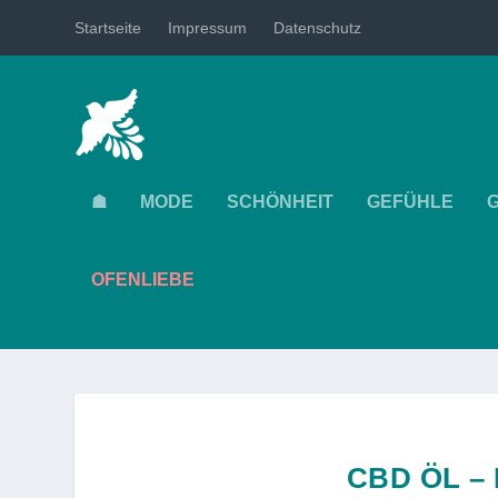
Startseite
Impressum
Datenschutz
☗
MODE
SCHÖNHEIT
GEFÜHLE
OFENLIEBE
CBD ÖL –