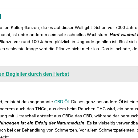
N
ltesten Kulturpflanzen, die es auf dieser Welt gibt. Schon vor 7000 Jahr
macht, ist unter anderem sein sehr schnelles Wachstum.
Hanf wächst 
anze vor rund 100 Jahren plötzlich in Ungnade gefallen ist, lässt sich 
es schlechte Image wird die Pflanze nicht mehr los. Das ist schade, de
hen Begleiter durch den Herbst
d, entsteht das sogenannte
CBD Öl
. Dieses ganz besondere Öl ist ei
anderem auch das THCa, aus dem beim Rauchen THC wird, ein berausch
ng mit Ultraschall entsteht aus CBDa das CBD, während der berausche
 hingegen ist ein Erfolg der Naturmedizin
. Es ist vielseitig verwendba
 auch bei der Behandlung von Schmerzen. Vor allem Schmerzpatienten,
echt.