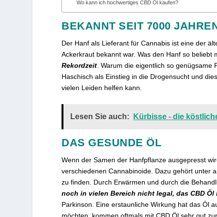
Wo kann ich hochwertiges CBD Öl kaufen?
BEKANNT SEIT 7000 JAHRE
Der Hanf als Lieferant für Cannabis ist eine der ä
Ackerkraut bekannt war. Was den Hanf so beliebt 
Rekordzeit
. Warum die eigentlich so genügsame Pfl
Haschisch als Einstieg in die Drogensucht und dies
vielen Leiden helfen kann.
Lesen Sie auch:
Kürbisse - die köstlic
DAS GESUNDE ÖL
Wenn der Samen der Hanfpflanze ausgepresst wir
verschiedenen Cannabinoide. Dazu gehört unter 
zu finden. Durch Erwärmen und durch die Behandlu
noch in vielen Bereich nicht legal, das CBD Öl
Parkinson. Eine erstaunliche Wirkung hat das Öl
möchten, kommen oftmals mit CBD Öl sehr gut zur