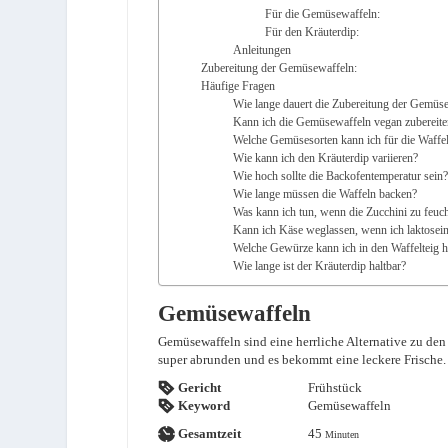
Für die Gemüsewaffeln:
Für den Kräuterdip:
Anleitungen
Zubereitung der Gemüsewaffeln:
Häufige Fragen
Wie lange dauert die Zubereitung der Gemüs
Kann ich die Gemüsewaffeln vegan zubereite
Welche Gemüsesorten kann ich für die Waff
Wie kann ich den Kräuterdip variieren?
Wie hoch sollte die Backofentemperatur sein
Wie lange müssen die Waffeln backen?
Was kann ich tun, wenn die Zucchini zu feuch
Kann ich Käse weglassen, wenn ich laktosein
Welche Gewürze kann ich in den Waffelteig 
Wie lange ist der Kräuterdip haltbar?
Gemüsewaffeln
Gemüsewaffeln sind eine herrliche Alternative zu de
super abrunden und es bekommt eine leckere Frische
Gericht
Frühstück
Keyword
Gemüsewaffeln
Minuten
Gesamtzeit
45
Minuten