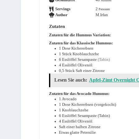
Minuten
Servings
2
Personen
Author
M.Irfan
Zutaten
Zutaten für die Hummus Variation:
Zutaten für das Klassische Hummus:
1
Dose
Kichererbsen
1
Stück
Knoblauchzehe
6
Esslöffel
Sesampaste
(Tahin)
4
Esslöffel
Olivenöl
0,5
Stück
Saft einer Zitrone
Lesen Sie auch:
Apfel-Zimt Overnight 
Zutaten für das Avocado Hummus:
1
Avocado
1
Dose Kichererbsen (vorgekocht)
1
Knoblauchzehe
6
Esslöffel Sesampaste (Tahin)
4
Esslöffel Olivenöl
Saft einer halben Zitrone
Etwas glatte Petersilie