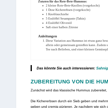
Zutaten für das Rote-Bete-Hummus:
2
kleine Rote-Bete-Knollen (vorgekocht)
1
Dose Kichererbsen (vorgekocht)
1
Knoblauchzehe
5
Esslöffel Sesampaste (Tahin)
4
Esslöffel Olivenöl
Saft einer halben Zitrone
Anleitungen
Diese Variation aus Hummus ist etwas ganz be
allein oder gemeinsam genießen kann. Zudem sin
Tee nach Belieben, und einer kleinen Gemüseplat
Das könnte Sie auch interessieren:
Sahnig
ZUBEREITUNG VON DIE HUM
Zunächst wird das klassische Hummus zubereitet, 
Die Kichererbsen durch ein Sieb geben und mehrma
geben und cremig pürieren. Je nachdem wie sich d