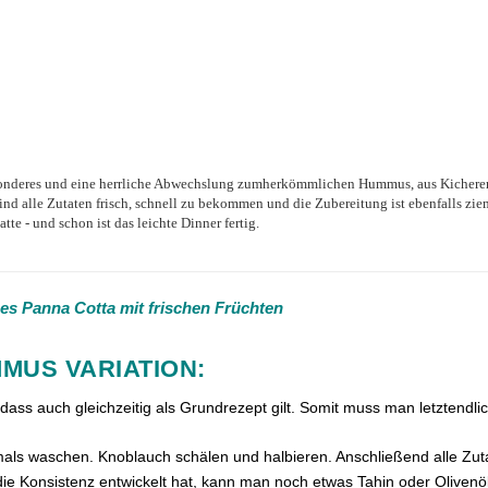
sonderes und eine herrliche Abwechslung zum
herkömmlichen Hummus, aus Kichererb
d alle Zutaten frisch, schnell zu bekommen und die Zubereitung ist ebenfalls zieml
te - und schon ist das leichte Dinner fertig.
es Panna Cotta mit frischen Früchten
MUS VARIATION:
dass auch gleichzeitig als Grundrezept gilt. Somit muss man letztend
ls waschen. Knoblauch schälen und halbieren. Anschließend alle Zuta
ie Konsistenz entwickelt hat, kann man noch etwas Tahin oder Oliven