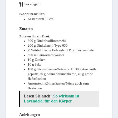
Servings
0
Kochutensilien
Kastenform 30 cm
Zutaten
Zutaten für ein Brot:
300
g
Dinkelvollkornmehl
200
g
Dinkelmehl Type 630
½ Würfel frische Hefe oder 1 Pck. Trockenhefe
500
ml
lauwarmes Wasser
10
g
Zucker
10
g
Salz
100
g
Körner/Saaten/Nüsse, z. B. 30 g Amaranth
gepufft, 30 g Sonnenblumenkerne, 40 g grobe
Haferflocken
Ansonsten: Körner/Saaten/Nüsse auch zum
Bestreuen
Lesen Sie auch:
So wirksam ist
Lavendelöl für den Körper
Anleitungen