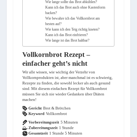
Wie lange sollte das Brot abkühlen?
Kann ich das Brot auch ohne Kastenform
backen?
Wie bewahre ich das Vollkornbrot am
besten auf?
Wie kann ich den Teig richtig kneten?
Kann ich das Brot einfrieren?
Wie lange ist das Brot haltbar?
Vollkornbrot Rezept –
einfacher geht’s nicht
Wir alle wissen, wie wichtig der Verzehr von
Vollkornprodukten ist, aber manchmal ist es schwierig,
Rezepte zu finden, die sowohl lecker als auch gesund
sind. Mit diesem einfachen Rezept für Vollkornbrot
müssen Sie sich nie wieder Gedanken über Diäten
machen!
Gericht
Brot & Brötchen
Keyword
Vollkornbrot
Minuten
Vorbereitungszeit
5
Minuten
Stunde
Zubereitungszeit
1
Stunde
Stunde
Minuten
Gesamtzeit
1
Stunde
5
Minuten