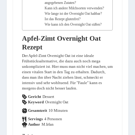
angegebenen Zutaten?
Kann ich andere Milchsorten verwenden?
Wie lange ist der Overnight Oat haltbar?
Ist das Rezept glutenfrei?
Wie kann ich den Overnight Oat süßen?
Apfel-Zimt Overnight Oat
Rezept
Der Apfel-Zimt Overnight Oat ist eine ideale
Frühstücksalternative, die dazu auch noch mega
unkompliziert ist. Hier muss man nicht viel machen, um
einen vitalen Start in den Tag zu erhalten. Dadurch,
dass man ihn über Nacht ziehen lässt, schmeckt er
intensiv und sehr wohltuend. Für "Faule" kann es
morgens doch nicht besser laufen.
Gericht
Dessert
Keyword
Overnight Oat
Minuten
Gesamtzeit
10
Minuten
Servings
4
Personen
Author
M.Irfan