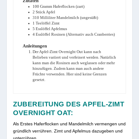
Zutaten
100
Gramm
Haferflocken (zart)
2
Stück
Apfel
310
Milliliter
Mandelmilch (ungesüßt)
1
Teelöffel
Zimt
5
Esslöffel
Apfelmus
4
Esslöffel
Rosinen (Alternativ auch Cranberries)
Anleitungen
Der Apfel-Zimt Overnight Out kann nach
Belieben variiert und verfeinert werden. Natürlich
kann man die Rosinen auch weglassen oder mehr
hinzufügen. Zudem kann man auch andere
Früchte verwenden. Hier sind keine Grenzen
gesetzt.
ZUBEREITUNG DES APFEL-ZIMT
OVERNIGHT OAT:
Als Erstes Haferflocken und Mandelmilch vermengen und
gründlich verrühren. Zimt und Apfelmus dazugeben und
unterrühren.