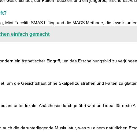
ng der Gesichtshaut, der Falten reduziert und ein jüngeres, frischeres Aus
ft?
g, Mini Facelift, SMAS Lifting und die MACS Methode, die jeweils unter
chen einfach gemacht
 sondern ein ästhetischer Eingriff, um das Erscheinungsbild zu verjüngen
t, um die Gesichtshaut ohne Skalpell zu straffen und Falten zu glätten
mbulant unter lokaler Anästhesie durchgeführt wird und ideal für erste A
rn auch die darunterliegende Muskulatur, was zu einem natürlichen Ersc