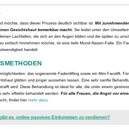
S
nd möchte, dass dieser Prozess deutlich sichtbar ist.
Mit zunehmendem A
feinen Gesichtshaut bemerkbar macht.
Sie leidet unter den Umweltei
kleinen Lachfalten, die sich an den Augen bilden und die später zu un
 so einfach hinnehmen möchte, ist eine tiefe Mund-Nasen-Falte. Ein Fa
otwendigkeit handelt.
GSMETHODEN
glichkeiten: das sogenannte Fadenlifting sowie ein Mini Facelift. Für e
htshaut glätten und jünger aussehen lassen. Eine sehr sanfte Behandlung
trafft wird. Diese Behandlung ist ideal für alle, die unter einem gestr
 sehr effektiv behandelt werden.
Für alle Frauen, die Angst vor ein
cht, findet hier
mehr dazu
.
gibt es, online passives Einkommen zu verdienen?