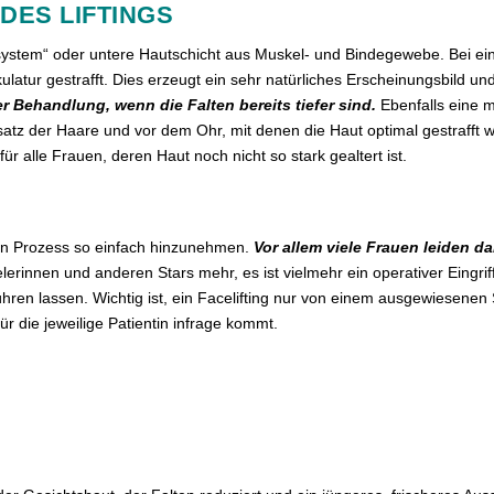
DES LIFTINGS
system“ oder untere Hautschicht aus Muskel- und Bindegewebe. Bei eine
ulatur gestrafft. Dies erzeugt ein sehr natürliches Erscheinungsbild u
r Behandlung, wenn die Falten bereits tiefer sind.
Ebenfalls eine 
atz der Haare und vor dem Ohr, mit denen die Haut optimal gestrafft 
r alle Frauen, deren Haut noch nicht so stark gealtert ist.
ichen Prozess so einfach hinzunehmen.
Vor allem viele Frauen leiden da
pielerinnen und anderen Stars mehr, es ist vielmehr ein operativer Eingr
n lassen. Wichtig ist, ein Facelifting nur von einem ausgewiesenen 
r die jeweilige Patientin infrage kommt.