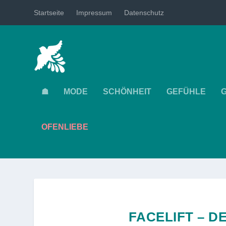
Startseite
Impressum
Datenschutz
☗
MODE
SCHÖNHEIT
GEFÜHLE
OFENLIEBE
FACELIFT – D