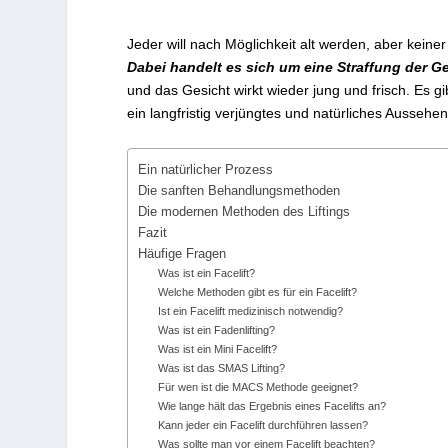
Jeder will nach Möglichkeit alt werden, aber keine
Dabei handelt es sich um eine Straffung der G
und das Gesicht wirkt wieder jung und frisch. Es gi
ein langfristig verjüngtes und natürliches Aussehen
Ein natürlicher Prozess
Die sanften Behandlungsmethoden
Die modernen Methoden des Liftings
Fazit
Häufige Fragen
Was ist ein Facelift?
Welche Methoden gibt es für ein Facelift?
Ist ein Facelift medizinisch notwendig?
Was ist ein Fadenlifting?
Was ist ein Mini Facelift?
Was ist das SMAS Lifting?
Für wen ist die MACS Methode geeignet?
Wie lange hält das Ergebnis eines Facelifts an?
Kann jeder ein Facelift durchführen lassen?
Was sollte man vor einem Facelift beachten?