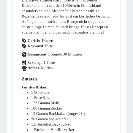
Die Schwarzwälder Kirschtorte ist ein absoluter
Klassiker und ist seit den 1930ern in Deutschland
besonders beliebt. Mit der Zeit kamen unzählige
Rezepte dazu und jede Torte ist ein köstliches Gedicht.
Anfänger trauen sich an das Rezept nicht so gern heran,
da sie einige Hürden mit sich bringt. Dieses Rezept ist
aber sehr simpel und das macht besonders viel Spaß.
Gericht
Dessert
Keyword
Torte
Stunde
Minuten
Gesamtzeit
1
Stunde
30
Minuten
Servings
1
Torte
Author
M.Irfan
Zutaten
Für den Biskuit:
5
Stück
Eier
1
Prise
Salz
125
Gramm
Mehl
180
Gramm
Zucker
15
Gramm
Backkakao (ungesüßt)
50
Gramm
Speisestärke
1,5
Teelöffel
Backpulver
1
Päckchen
Vanillinzucker