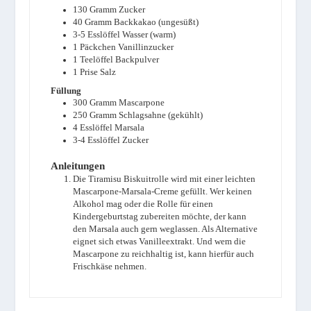
130
Gramm
Zucker
40
Gramm
Backkakao (ungesüßt)
3-5
Esslöffel
Wasser (warm)
1
Päckchen
Vanillinzucker
1
Teelöffel
Backpulver
1
Prise
Salz
Füllung
300
Gramm
Mascarpone
250
Gramm
Schlagsahne (gekühlt)
4
Esslöffel
Marsala
3-4
Esslöffel
Zucker
Anleitungen
Die Tiramisu Biskuitrolle wird mit einer leichten
Mascarpone-Marsala-Creme gefüllt. Wer keinen
Alkohol mag oder die Rolle für einen
Kindergeburtstag zubereiten möchte, der kann
den Marsala auch gern weglassen. Als Alternative
eignet sich etwas Vanilleextrakt. Und wem die
Mascarpone zu reichhaltig ist, kann hierfür auch
Frischkäse nehmen.