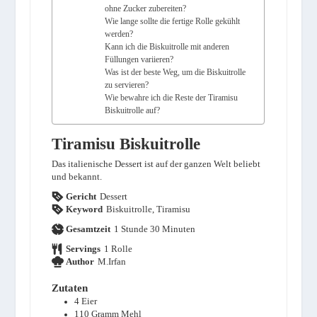
ohne Zucker zubereiten?
Wie lange sollte die fertige Rolle gekühlt
werden?
Kann ich die Biskuitrolle mit anderen
Füllungen variieren?
Was ist der beste Weg, um die Biskuitrolle
zu servieren?
Wie bewahre ich die Reste der Tiramisu
Biskuitrolle auf?
Tiramisu Biskuitrolle
Das italienische Dessert ist auf der ganzen Welt beliebt
und bekannt.
Gericht
Dessert
Keyword
Biskuitrolle, Tiramisu
Stunde
Minuten
Gesamtzeit
1
Stunde
30
Minuten
Servings
1
Rolle
Author
M.Irfan
Zutaten
4
Eier
110
Gramm
Mehl